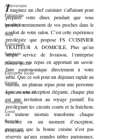
I
Anniversaire
maginez un chef cuisinier s’affairant pour 
Patrimoine
préparer votre dîner, pendant que vous 
profitez sereinement de vos proches dans le 
Immobilier
confort de votre salon. C’est cette expérience 
Noël
privilégiée que propose FS CUISINIER 
Evènement
TRAITEUR A DOMICILE. Plus qu’un 
Spectacle
simple service de livraison, l’entreprise 
réinvente vos repas en apportant un savoir-
Dossier spécial
faire gastronomique directement à votre 
Entreprise locale
table. Que ce soit pour un déjeuner rapide au 
Cuisine
bureau, un plateau repas pour une personne 
âgée ou une réception élégante, chaque plat 
Association locale
est une invitation au voyage gustatif. En 
Streaming
privilégiant les circuits courts et la fraîcheur, 
Loisir
ce traiteur niortais transforme chaque 
Festival
bouchée en un moment d’exception, 
prouvant que la bonne cuisine n’est pas 
Evénement
réservée qu’aux grandes tables parisiennes, 