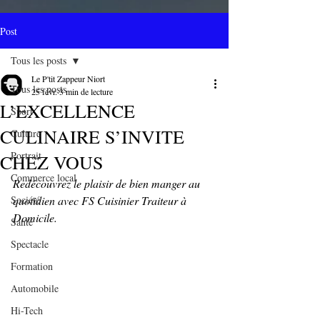
Post
Tous les posts
Le P'tit Zappeur Niort
Tous les posts
25 févr.
3 min de lecture
L’EXCELLENCE
Sport
CULINAIRE S’INVITE
Culture
Portrait
CHEZ VOUS
Commerce local
Redécouvrez le plaisir de bien manger au 
Société
quotidien avec FS Cuisinier Traiteur à 
Domicile.
Santé
Spectacle
Formation
Automobile
Hi-Tech