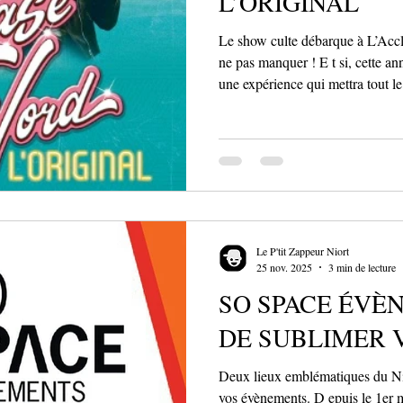
L’ORIGINAL
Le show culte débarque à L’Acc
ne pas manquer ! E t si, cette an
une expérience qui mettra tout l
« Grease is the Word – L’Original » arrive à Niort pour u
unique, le vendredi 10 avril 202
L’Acclameur. Production dynami
énergie débordante… Cette adapta
culte promet une immersion total
Le P'tit Zappeur Niort
25 nov. 2025
3 min de lecture
SO SPACE ÉVÈN
DE SUBLIMER 
Deux lieux emblématiques du Nior
vos évènements. D epuis le 1er m