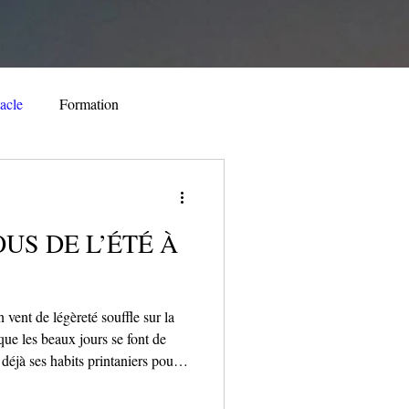
acle
Formation
nt
Spectacle
US DE L’ÉTÉ À
Festival
Evénement
 vent de légèreté souffle sur la
ue les beaux jours se font de
 déjà ses habits printaniers pour
tivales. De juin à août, la ville se
ène à ciel ouvert où la culture,