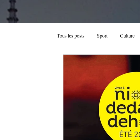
Tous les posts
Sport
Culture
Automobile
Hi-Tech
Ann
Dossier spécial
Entreprise loc