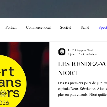
Portrait
Commerce local
Société
Santé
Spect
iversaire
Patrimoine
Immobilier
Noël
Evèneme
Le P'tit Zappeur Niort
1 juin
5 min de lecture
LES RENDEZ-VO
ale
Cuisine
Association locale
Streaming
Loisir
NIORT
Dès les premiers jours de juin, un
capitale Deux-Sévrienne. Alors q
plus en plus chauds, Niort quitte
revêtir ses plus belles couleurs es
métamorphose en une véritable sc