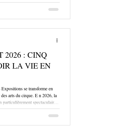
niente se conjuguent au pluriel.
rges de la Sèvre ou un visiteur
 2026 : CINQ
IR LA VIE EN
s Expositions se transforme en
 des arts du cirque. E n 2026, la
n particulièrement spectaculaire.
es Expositions se métamorphose
 se mêlent découvertes,
ge. Avec une thématique dédiée