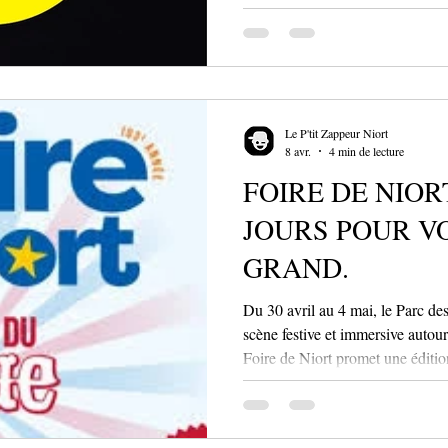
le sport, la gastronomie et le far
Que vous soyez un habitué des be
curieux, la réda
Le P'tit Zappeur Niort
8 avr.
4 min de lecture
FOIRE DE NIORT
JOURS POUR VO
GRAND.
Du 30 avril au 4 mai, le Parc de
scène festive et immersive autour
Foire de Niort promet une éditio
Du 30 avril au 4 mai, le Parc d
en un véritable terrain de jeu où
animations et moments de parta