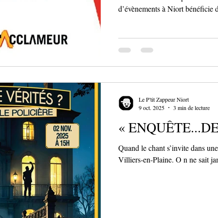
d’évènements à Niort bénéficie
à la création de So Space Évènem
reconnue pour la gestion du sta
L’Acclameur et Niort Parc Expo 
structure propose aux entreprises,
accompagnement complet pour t
Le P'tit Zappeur Niort
9 oct. 2025
3 min de lecture
« ENQUÊTE...DE
Quand le chant s’invite dans une a
Villiers-en-Plaine. O n ne sait ja