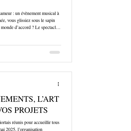
lameur : un évènement musical à
née, vous glissiez sous le sapin
e monde d’accord ? Le spectacle
ne date
6 à 20h00, sur la scène de
que, mise en scène soignée,
tion fidèle à l’univers du film
e dans l’
EMENTS, L’ART
VOS PROJETS
tais réunis pour accueillir tous
ai 2025, l’organisation