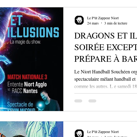
aux arts du cirque, cette 103e éd
émerveiller et séduire un public 
Le P'tit Zappeur Niort
24 mars
3 min de lecture
DRAGONS ET I
SOIRÉE EXCEP
PRÉPARE À BA
Le Niort Handball Souchéen or
spectaculaire mêlant handball et
comme les autres. L e samedi 18 a
accueillera une soirée peu ordina
Handball Souchéen (NHBS) et mêlant compétition sportive et
spectacle vivant. L’équipe mascu
RACC Nantes dans une rencontre
avant de laisser place à un évén
Le P'tit Zappeur Niort
24 mars
3 min de lecture