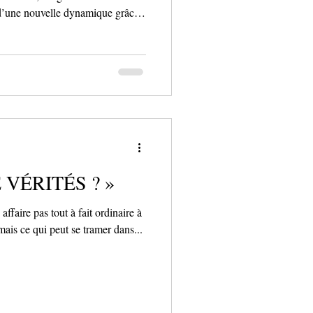
 d’une nouvelle dynamique grâce
ents , filiale de So Space, déjà
tionnement payant. En regroupant
sous une même expertise, cette
 associations et particuliers un
ransformer
 VÉRITÉS ? »
ffaire pas tout à fait ordinaire à
mais ce qui peut se tramer dans...