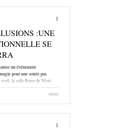
ition entend surprendre,
toujours plus
LLUSIONS :UNE
TIONNELLE SE
RRA
ganise un événement
 magie pour une soirée pas
vril, la salle Barra de Niort
ire, orchestrée par Le Niort
line de Nationale 3 affrontera le
 importante pour le maintien,
ement exceptionnel avec le ma