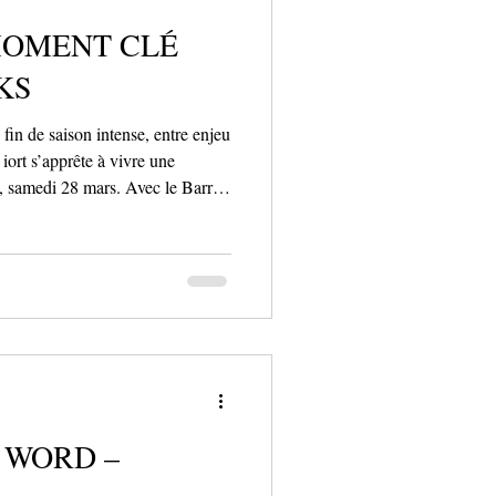
MOMENT CLÉ
KS
fin de saison intense, entre enjeu
 iort s’apprête à vivre une
t, samedi 28 mars. Avec le Barra
une rencontre pas tout à fait
ch de championnat de Nationale 2
sur et autour du terrain. Ouvert à
nt aux amateurs de basket qu’à
 WORD –