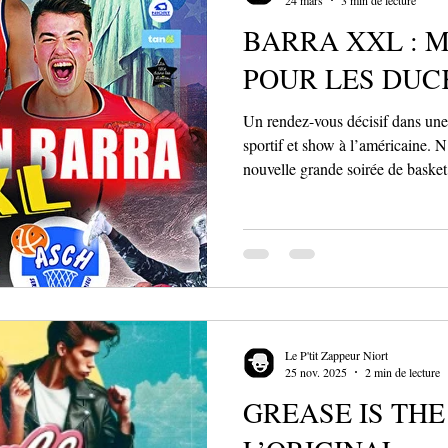
BARRA XXL : 
POUR LES DUC
Un rendez-vous décisif dans une 
sportif et show à l’américaine. N
nouvelle grande soirée de baske
XXL, l’AS Niort Basket propose 
comme les autres, à la fois mat
et véritable show à l’américaine 
tous, l’événement s’adresse auta
ceux qui souhaitent découvrir l’
Le P'tit Zappeur Niort
25 nov. 2025
2 min de lecture
GREASE IS THE