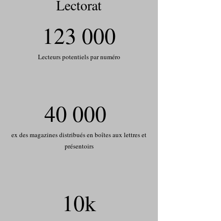
Lectorat
123 000
Lecteurs potentiels par numéro
40 000
ex des magazines distribués en boîtes aux lettres et
présentoirs
10k