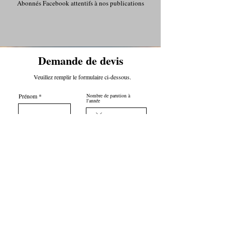
Abonnés Facebook attentifs à nos publications
Demande de devis
Veuillez remplir le formulaire ci-dessous.
Prénom
Nombre de parution à
l'année
Votre budget par mois
Objet
Périodes de diffusion
Janvier
Février
Nom
Mars
Avril
Mai
Juin
Juillet
Août
Société
Septembre