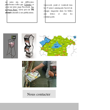
sur notre site, sur différentes
plateformes telles que
Calaméo
et
(mercredi, jeudi et vendredi tous
aussi sur notre page Facebook
"Le
les 15 jours)
annonçants l'arrivé de
10k
Zappeur Niort"
suivie près de
chaque magazine dans les boîtes
abonnés
attentifs à nos publications.
aux lettres et chez les
commerçants.
Nous contacter