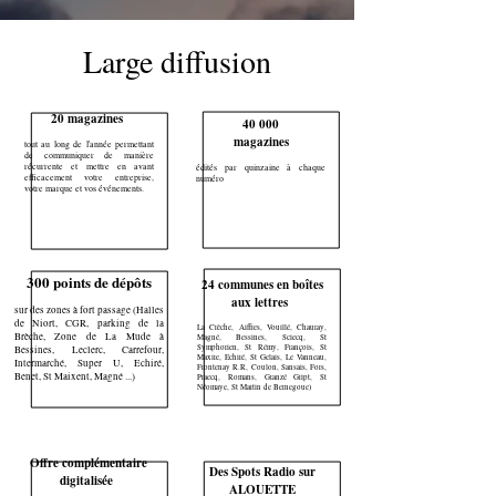
Large diffusion
20 magazines
40 000
magazines
tout au long de l'année permettant
de communiquer de manière
récurrente et mettre en avant
édités par quinzaine à chaque
efficacement votre entreprise,
numéro
votre marque et vos événements.
300 points de dépôts
24 communes en boîtes
aux lettres
sur des zones à fort passage (Halles
de Niort, CGR, parking de la
La Crèche, Aiffres, Vouillé, Chauray,
Brèche, Zone de La Mude à
Magné, Bessines, Sciecq, St
Symphorien, St Rémy, François, St
Bessines, Leclerc, Carrefour,
Maxire, Echiré, St Gelais, Le Vanneau,
Intermarché, Super U, Echiré,
Frontenay R.R, Coulon, Sansais, Fors,
Benet, St Maixent, Magné ...)
Praecq, Romans, Granzé Gript, St
Néomaye, St Martin de Bernegoue)
Offre complémentaire
Des Spots Radio sur
digitalisée
ALOUETTE