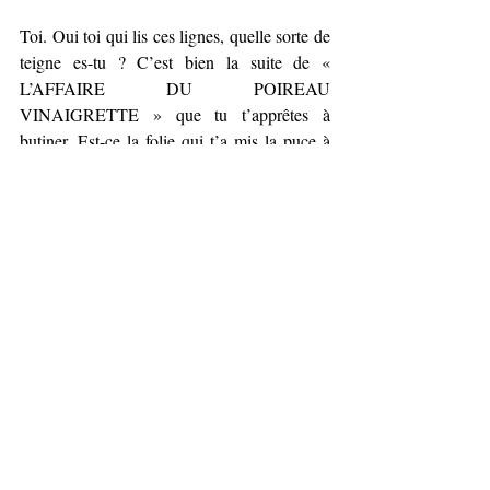
Toi. Oui toi qui lis ces lignes, quelle sorte de 
teigne es-tu ? C’est bien la suite de « 
L’AFFAIRE DU POIREAU 
VINAIGRETTE » que tu t’apprêtes à 
butiner. Est-ce la folie qui t’a mis la puce à 
l’oreille ? Tu dois avoir une araignée au 
plafond pour en redemander ainsi. N’as-tu 
donc rien appris de ta première rencontre 
avec la noirceur de mon génie destructeur ? 
Je savais que tu avais le bourdon, le cafard, 
depuis que je t’ai fait prisonnier de ma toile. 
Rien ne m’échappe. Jamais. J’entends les 
fourmis que tu as dans les jambes. Je te 
devine excité comme un pou à l’idée de 
savoir dans quelle sombre histoire de 
malentendus et de funestes quiproquos je 
vais t’emmener. Mais si tu crois que tu vas 
pouvoir me tirer les vers du nez, tu te 