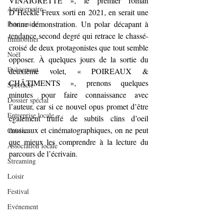
VINAIGRETTE », le premier roman 
Anniversaire
D’Heckle Freux sorti en 2021, en serait une 
bonne démonstration. Un polar décapant à 
Patrimoine
tendance second degré qui retrace le chassé-
Immobilier
croisé de deux protagonistes que tout semble 
Noël
opposer. À quelques jours de la sortie du 
Evènement
deuxième volet, « POIREAUX & 
CHÂTIMENTS », prenons quelques 
Spectacle
minutes pour faire connaissance avec 
Dossier spécial
l’auteur, car si ce nouvel opus promet d’être 
Entreprise locale
également truffé de subtils clins d’oeil 
musicaux et cinématographiques, on ne peut 
Cuisine
que mieux les comprendre à la lecture du 
Association locale
parcours de l’écrivain.
Streaming
Loisir
Festival
Evénement