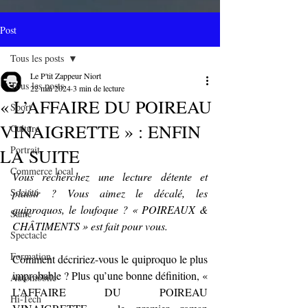
Post
Tous les posts
Le P'tit Zappeur Niort
Tous les posts
22 mai 2024
3 min de lecture
« L’AFFAIRE DU POIREAU
Sport
VINAIGRETTE » : ENFIN
Culture
Portrait
LA SUITE
Commerce local
Vous recherchez une lecture détente et 
Société
plaisir ? Vous aimez le décalé, les 
quiproquos, le loufoque ? « POIREAUX & 
Santé
CHÂTIMENTS » est fait pour vous.
Spectacle
Formation
Comment décririez-vous le quiproquo le plus 
improbable ? Plus qu’une bonne définition, « 
Automobile
L’AFFAIRE DU POIREAU 
Hi-Tech