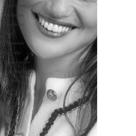
Anniversaire
Patrimoine
Immobilier
Noël
Evènement
Spectacle
Dossier spécial
Entreprise locale
Cuisine
Association
locale
Streaming
Loisir
Festival
Evénement