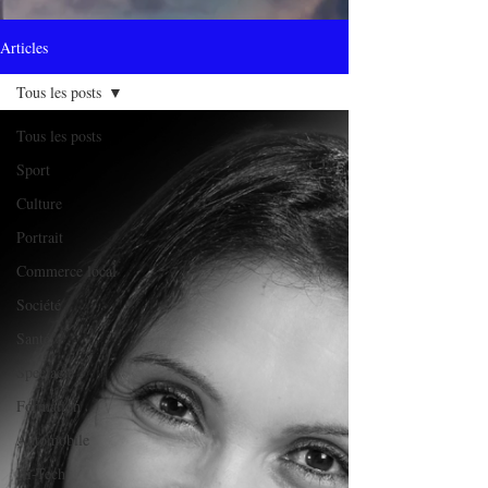
Articles
Tous les posts
Tous les posts
Sport
Culture
Portrait
Commerce local
Société
Santé
Spectacle
Formation
Automobile
Hi-Tech