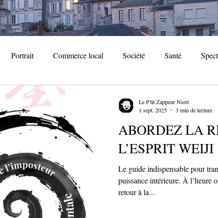
Portrait
Commerce local
Société
Santé
Spect
iversaire
Patrimoine
Immobilier
Noël
Evèneme
Le P'tit Zappeur Niort
1 sept. 2025
3 min de lecture
ABORDEZ LA R
ale
Cuisine
Association locale
Streaming
Loisir
L’ESPRIT WEIJI
Le guide indispensable pour tran
puissance intérieure. À l’heure où la rentrée marque souvent un
retour à la...