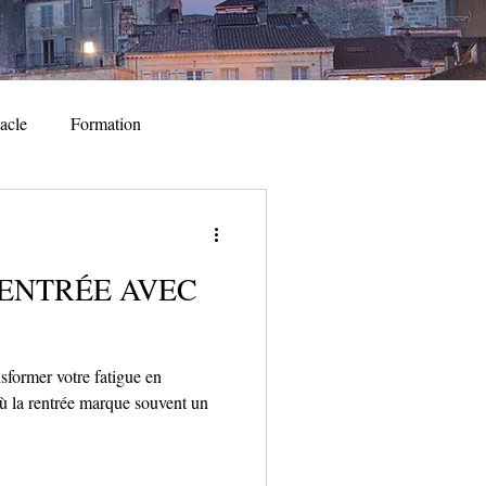
acle
Formation
nt
Spectacle
ENTRÉE AVEC
Festival
Evénement
sformer votre fatigue en