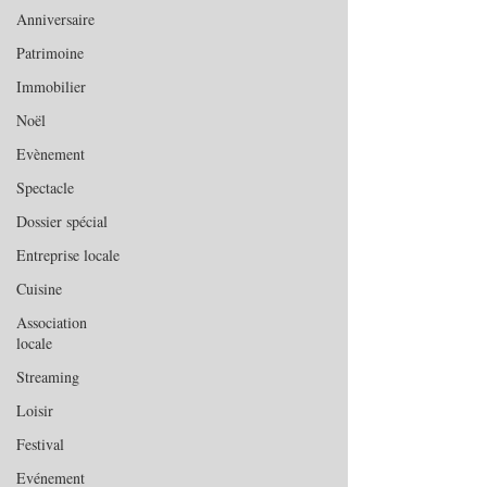
Anniversaire
Patrimoine
Immobilier
Noël
Evènement
Spectacle
Dossier spécial
Entreprise locale
Cuisine
Association
locale
Streaming
Loisir
Festival
Evénement