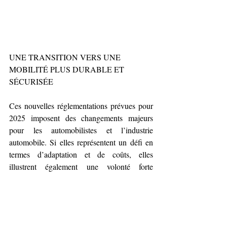
UNE TRANSITION VERS UNE 
MOBILITÉ PLUS DURABLE ET 
SÉCURISÉE
Ces nouvelles réglementations prévues pour 
2025 imposent des changements majeurs 
pour les automobilistes et l’industrie 
automobile. Si elles représentent un défi en 
termes d’adaptation et de coûts, elles 
illustrent également une volonté forte 
d’améliorer la qualité de l’air, de réduire les 
émissions de CO2 et d’accroître la sécurité 
sur les routes. L’avenir de la mobilité repose 
ainsi sur une transition progressive vers des 