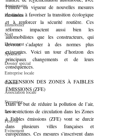
Anniversaire
l’entrée en vigueur de nouvelles mesures 
destinées à favoriser la transition écologique 
Patrimoine
et à renforcer la sécurité routière. Ces 
Immobilier
réformes impactent aussi bien les 
Noël
automobilistes que les constructeurs, qui 
devront s’adapter à des normes plus 
Evènement
exigeantes. Voici un tour d’horizon des 
Spectacle
principaux changements et de leurs 
Dossier spécial
conséquences.
Entreprise locale
EXTENSION DES ZONES À FAIBLES 
Cuisine
ÉMISSIONS (ZFE)
Association locale
Streaming
Dans le but de réduire la pollution de l’air, 
les restrictions de circulation dans les Zones 
Loisir
à Faibles émissions (ZFE) vont se durcir 
Festival
dans plusieurs villes françaises et 
Evénement
européennes. Ces mesures s’inscrivent dans 