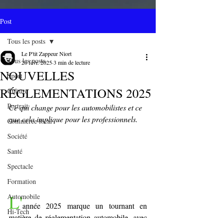
Post
Tous les posts
Le P'tit Zappeur Niort
Tous les posts
20 févr. 2025
3 min de lecture
NOUVELLES
Sport
RÉGLEMENTATIONS 2025
Culture
Portrait
Ce qui change pour les automobilistes et ce 
que cela implique pour les professionnels.
Commerce local
Société
Santé
Spectacle
Formation
L'
Automobile
année 2025 marque un tournant en 
Hi-Tech
matière de réglementation automobile, avec 