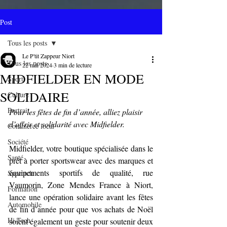
Post
Tous les posts
Le P'tit Zappeur Niort
Tous les posts
22 mai 2024
3 min de lecture
MIDFIELDER EN MODE
Sport
SOLIDAIRE
Culture
Portrait
Pour les fêtes de fin d’année, alliez plaisir 
d’offrir et solidarité avec Midfielder.
Commerce local
Société
Midfielder, votre boutique spécialisée dans le 
Santé
prêt à porter sportswear avec des marques et 
équipements sportifs de qualité, rue 
Spectacle
Vaumorin, Zone Mendes France à Niort, 
Formation
lance une opération solidaire avant les fêtes 
Automobile
de fin d’année pour que vos achats de Noël 
Hi-Tech
soient également un geste pour soutenir deux 