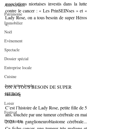
associations niortaises investis dans la lutte 
Anniversaire
contre le cancer : « Les PrinSEINses » et « 
Patrimoine
Lady Rose, on a tous besoin de super Héros 
Immobilier
».
Noël
Evènement
Spectacle
Dossier spécial
Entreprise locale
Cuisine
Association locale
ON A TOUS BESOIN DE SUPER 
HEROS
Streaming
Loisir
C’est l’histoire de Lady Rose, petite fille de 5 
Festival
ans, touchée par une tumeur cérébrale en mai 
2023. Un ganglioneuroblastome cérébrale... 
Evénement
Ce fichu cancer, une tumeur très maligne et 