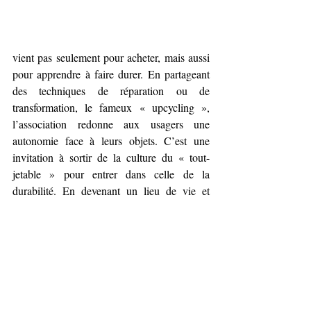
vient pas seulement pour acheter, mais aussi 
pour apprendre à faire durer. En partageant 
des techniques de réparation ou de 
transformation, le fameux « upcycling », 
l’association redonne aux usagers une 
autonomie face à leurs objets. C’est une 
invitation à sortir de la culture du « tout-
jetable » pour entrer dans celle de la 
durabilité. En devenant un lieu de vie et 
d’échange, la ressourcerie recrée du lien 
social, brise l’isolement et transforme chaque 
achat en un acte civique. C’est cette vision 
globale qui a fait de l’association un 
partenaire indispensable de la collectivité, 
accompagnant les mutations nécessaires face 
aux enjeux climatiques et énergétiques 