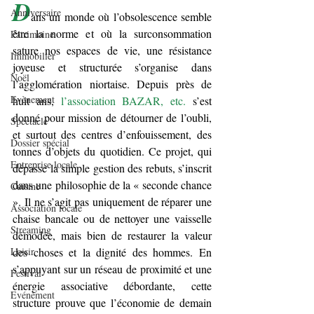
D
Anniversaire
ans un monde où l’obsolescence semble 
être la norme et où la surconsommation 
Patrimoine
sature nos espaces de vie, une résistance 
Immobilier
joyeuse et structurée s’organise dans 
Noël
l’agglomération niortaise. Depuis près de 
Evènement
huit ans, 
l’association BAZAR, etc.
 s’est 
donné pour mission de détourner de l’oubli, 
Spectacle
et surtout des centres d’enfouissement, des 
Dossier spécial
tonnes d’objets du quotidien. Ce projet, qui 
Entreprise locale
dépasse la simple gestion des rebuts, s’inscrit 
dans une philosophie de la « seconde chance 
Cuisine
». Il ne s’agit pas uniquement de réparer une 
Association locale
chaise bancale ou de nettoyer une vaisselle 
Streaming
démodée, mais bien de restaurer la valeur 
Loisir
des choses et la dignité des hommes. En 
s’appuyant sur un réseau de proximité et une 
Festival
énergie associative débordante, cette 
Evénement
structure prouve que l’économie de demain 