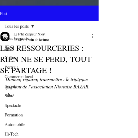
Post
Tous les posts
Le P'tit Zappeur Niort
Tous les posts
25 févr.
4 min de lecture
LES RESSOURCERIES :
Sport
RIEN NE SE PERD, TOUT
Culture
Portrait
SE PARTAGE !
Commerce local
Donner, réparer, transmettre : le triptyque 
Société
gagnant de l’association Niortaise BAZAR, 
etc.
Santé
Spectacle
Formation
Automobile
Hi-Tech