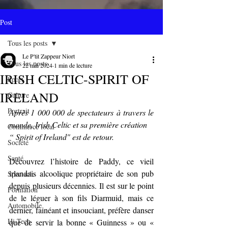
Post
Tous les posts
Le P'tit Zappeur Niort
Tous les posts
22 mai 2024
1 min de lecture
IRISH CELTIC-SPIRIT OF
Sport
IRELAND
Culture
Portrait
Après 1 000 000 de spectateurs à travers le 
monde, Irish Celtic et sa première création 
Commerce local
“ Spirit of Ireland" est de retour.
Société
Santé
Découvrez l’histoire de Paddy, ce vieil 
irlandais alcoolique propriétaire de son pub 
Spectacle
depuis plusieurs décennies. Il est sur le point 
Formation
de le léguer à son fils Diarmuid, mais ce 
Automobile
dernier, fainéant et insouciant, préfère danser 
Hi-Tech
que de servir la bonne « Guinness » ou « 