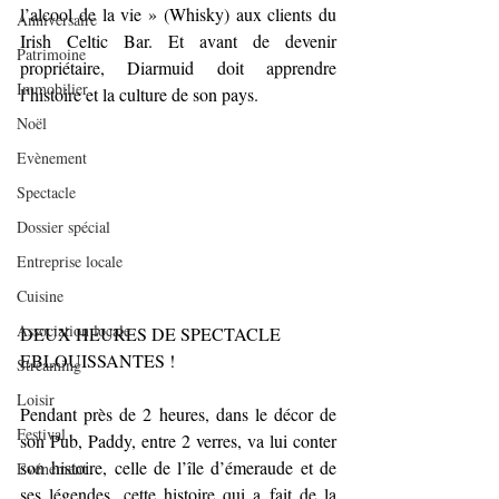
l’alcool de la vie » (Whisky) aux clients du 
Anniversaire
Irish Celtic
 Bar.
 Et
avant de devenir 
Patrimoine
propriétaire, Diarmuid doit apprendre 
Immobilier
l’histoire et la culture de son pays.
Noël
Evènement
Spectacle
Dossier spécial
Entreprise locale
Cuisine
Association locale
DEUX HEURES DE SPECTACLE 
EBLOUISSANTES !
Streaming
Loisir
Pendant près de 2 heures, dans le décor de 
Festival
son Pub, Paddy, entre 2 verres, va lui conter 
son histoire, celle de l’île d’émeraude et de 
Evénement
ses légendes, cette histoire qui a fait de la 