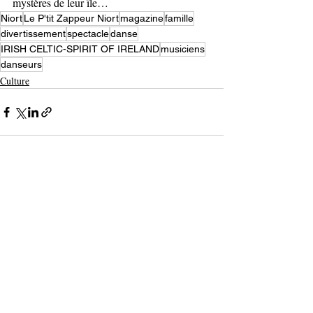
mystères de leur île…
Niort
Le P'tit Zappeur Niort
magazine
famille
divertissement
spectacle
danse
IRISH CELTIC-SPIRIT OF IRELAND
musiciens
danseurs
Culture
Posts récents
Voir tout