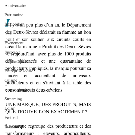
Anniversaire
Patrimoine
I
Immobilier
l y a un peu plus d’un an, le Département 
des Deux-Sèvres déclarait sa flamme au bon 
Noël
goût et son soutien aux circuits courts en 
Evènement
créant la marque « Produit des Deux- Sèvres 
Spectacle
». Aujourd’hui, avec plus de 1000 produits 
déjà référencés et une quarantaine de 
Dossier spécial
producteurs impliqués, la marque poursuit sa 
Entreprise locale
lancée en accueillant de nouveaux 
Cuisine
producteurs et en s’invitant à la table des 
consommateurs deux-sévriens.
Association locale
Streaming
UNE MARQUE, DES PRODUITS, MAIS 
Loisir
QUE TROUVE T-ON EXACTEMENT ?
Festival
La marque regroupe des producteurs et des 
Evénement
transformateurs : éleveurs, arboriculteurs, 