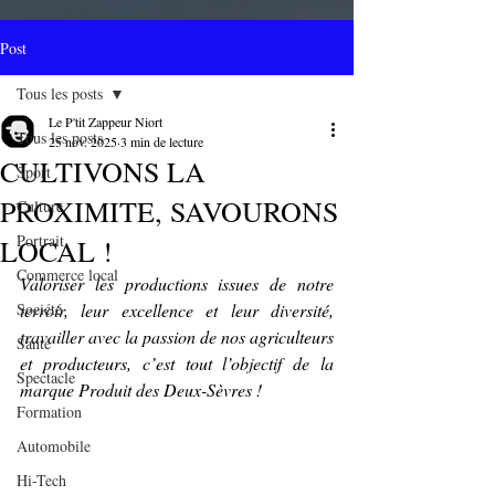
Post
Tous les posts
Le P'tit Zappeur Niort
Tous les posts
25 nov. 2025
3 min de lecture
CULTIVONS LA
Sport
PROXIMITE, SAVOURONS
Culture
Portrait
LOCAL !
Commerce local
Valoriser les productions issues de notre 
Société
terroir, leur excellence et leur diversité, 
travailler avec la passion de nos agriculteurs 
Santé
et producteurs, c’est tout l’objectif de la 
Spectacle
marque Produit des Deux-Sèvres !
Formation
Automobile
Hi-Tech