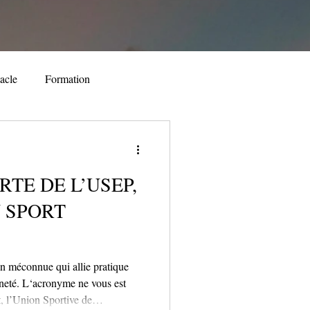
acle
Formation
nt
Spectacle
TE DE L’USEP,
Festival
Evénement
 SPORT
n méconnue qui allie pratique
enneté. L‘acronyme ne vous est
nt, l’Union Sportive de