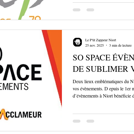
l’Enseignement du Premier degré 
territoire. Composante sportive s
l’enseignement, elle intervient d
CM2, en complément de l’éducat
dispensée par les professeurs de
Le P'tit Zappeur Niort
25 nov. 2025
3 min de lecture
SO SPACE ÉVÈN
DE SUBLIMER 
Deux lieux emblématiques du Nior
vos évènements. D epuis le 1er m
d’évènements à Niort bénéficie
à la création de So Space Évènem
reconnue pour la gestion du sta
L’Acclameur et Niort Parc Expo 
structure propose aux entreprises,
accompagnement complet pour t