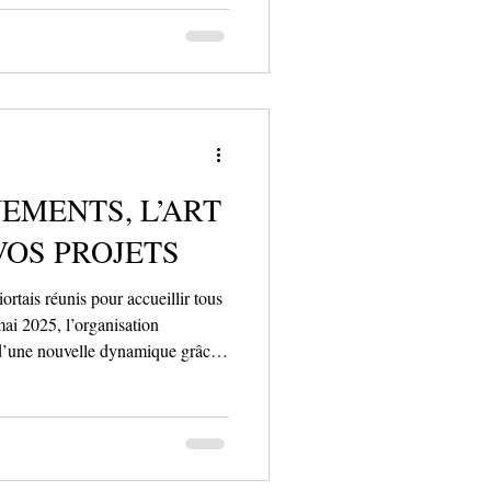
(USEP) est très active sur notre
colaire de la Ligue de
e l’école maternelle jusqu’en
ion physique et sportive (EPS)
s écoles publiques. Av
EMENTS, L’ART
VOS PROJETS
tais réunis pour accueillir tous
ai 2025, l’organisation
 d’une nouvelle dynamique grâce
ents , filiale de So Space, déjà
tionnement payant. En regroupant
sous une même expertise, cette
 associations et particuliers un
ransformer