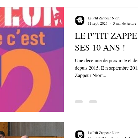
Le P'tit Zappeur Niort
11 sept. 2025
3 min de lecture
LE P’TIT ZAPP
SES 10 ANS !
Une décennie de proximité et de 
depuis 2015. E n septembre 2015
Zappeur Niort...
Le P'tit Zappeur Niort
14 oct. 2024
2 min de lecture