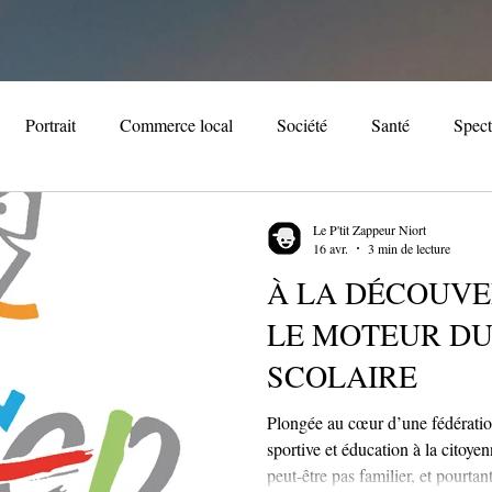
Portrait
Commerce local
Société
Santé
Spect
iversaire
Patrimoine
Immobilier
Noël
Evèneme
Le P'tit Zappeur Niort
16 avr.
3 min de lecture
À LA DÉCOUVER
ale
Cuisine
Association locale
Streaming
Loisir
LE MOTEUR DU
SCOLAIRE
Plongée au cœur d’une fédératio
sportive et éducation à la citoy
peut-être pas familier, et pourta