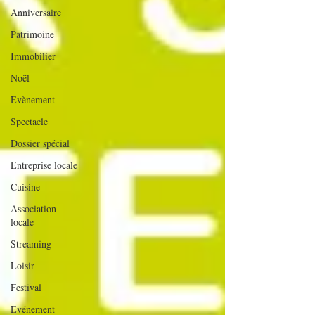
Anniversaire
Patrimoine
Immobilier
Noël
Evènement
Spectacle
Dossier spécial
Entreprise locale
Cuisine
Association
locale
Streaming
Loisir
Festival
Evénement