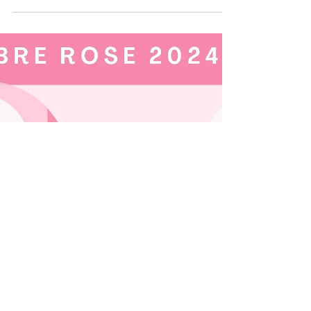
PrinSEINSes, et Julia MEMETEAU, fondatrice...