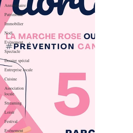
Anniversaire
Patrimoine
Immobilier
Noël
Evènement
Spectacle
Dossier spécial
Entreprise locale
Cuisine
Association
locale
Streaming
Loisir
Festival
Evénement