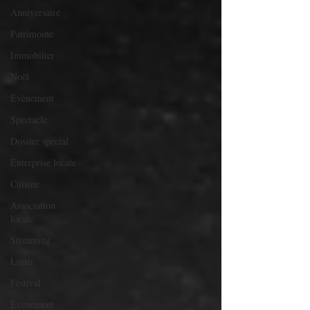
Anniversaire
Patrimoine
Immobilier
Noël
Evènement
Spectacle
Dossier spécial
Entreprise locale
Cuisine
Association
locale
Streaming
Loisir
Festival
Evénement