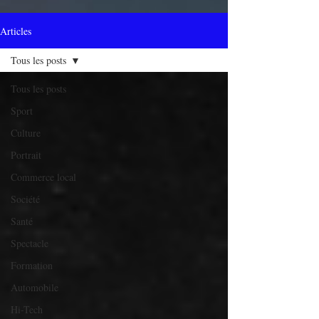
Articles
Tous les posts
Tous les posts
Sport
Culture
Portrait
Commerce local
Société
Santé
Spectacle
Formation
Automobile
Hi-Tech