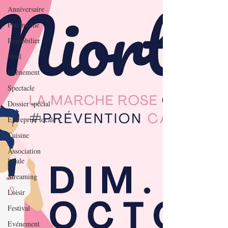
Anniversaire
Patrimoine
Immobilier
Noël
Evènement
Spectacle
Dossier spécial
Entreprise locale
Cuisine
Association
locale
Streaming
Loisir
Festival
Evénement