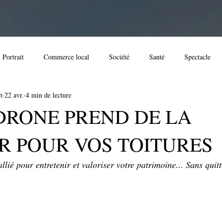
Portrait
Commerce local
Société
Santé
Spectacle
t
22 avr.
4 min de lecture
imoine
Immobilier
Noël
Evènement
Spectacle
D
DRONE PREND DE LA
R POUR VOS TOITURES
ssociation locale
Streaming
Loisir
Festival
Evénemen
lié pour entretenir et valoriser votre patrimoine... Sans quitte