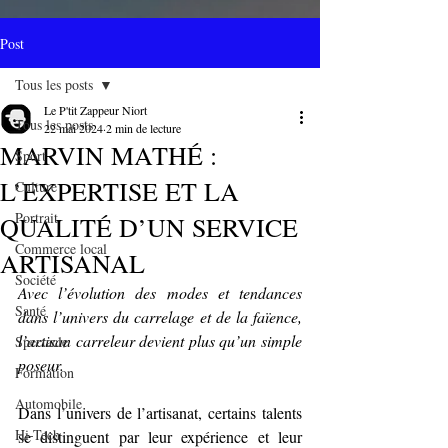
Post
Tous les posts
Le P'tit Zappeur Niort
Tous les posts
22 mai 2024
2 min de lecture
MARVIN MATHÉ :
Sport
L’EXPERTISE ET LA
Culture
Portrait
QUALITÉ D’UN SERVICE
Commerce local
ARTISANAL
Société
Avec l’évolution des modes et tendances 
Santé
dans l’univers du carrelage et de la faïence, 
l’artisan carreleur devient plus qu’un simple 
Spectacle
poseur.
Formation
Automobile
Dans l’univers de l’artisanat, certains talents 
Hi-Tech
se distinguent par leur expérience et leur 