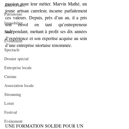
passion pour leur métier. Marvin Mathé, un 
Anniversaire
jeune artisan carreleur, incarne parfaitement 
Patrimoine
ces valeurs. Depuis, près d’un an, il a pris 
Immobilier
son envol en tant qu’entrepreneur 
indépendant, mettant à profit ses dix années 
Noël
d’expérience et son expertise acquise au sein 
Evènement
d’une entreprise niortaise renommée.
Spectacle
Dossier spécial
Entreprise locale
Cuisine
Association locale
Streaming
Loisir
Festival
Evénement
UNE FORMATION SOLIDE POUR UN 