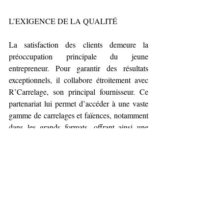
L’EXIGENCE DE LA QUALITÉ
La satisfaction des clients demeure la 
préoccupation principale du jeune 
entrepreneur. Pour garantir des résultats 
exceptionnels, il collabore étroitement avec 
R’Carrelage, son principal fournisseur. Ce 
partenariat lui permet d’accéder à une vaste 
gamme de carrelages et faïences, notamment 
dans les grands formats, offrant ainsi une 
diversité de choix à ses clients. Marvin 
Mathé incarne la nouvelle génération 
d’artisans, alliant savoir-faire traditionnel et 
sensibilité
 artistique.
 Sa
 vision, élargie du 
métier de carreleur, s’inscrivant dans une 
recherche de l’esthétisme, témoigne de sa 
volonté d’offrir à ses clients des espaces 