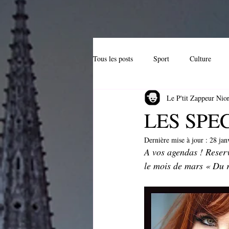
Tous les posts
Sport
Culture
Le P'tit Zappeur Nior
Hi-Tech
Anniversaire
Patr
LES SPE
Dernière mise à jour :
28 jan
Entreprise locale
Cuisine
A
A vos agendas ! Reserv
le mois de mars « Du r