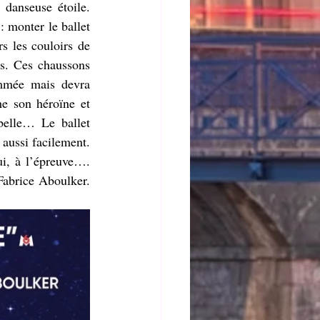
danseuse étoile. 
 monter le ballet 
 les couloirs de 
es. Ces chaussons 
mmée mais devra 
e son héroïne et 
belle… Le ballet 
 aussi facilement. 
i, à l’épreuve…. 
Fabrice Aboulker. 