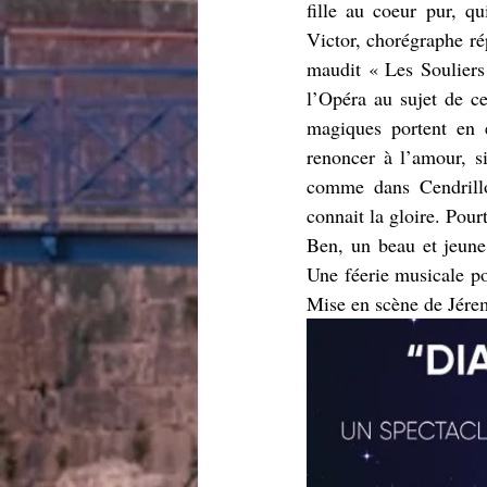
fille au coeur pur, q
Victor, chorégraphe rép
maudit « Les Souliers 
l’Opéra au sujet de ce
magiques portent en 
renoncer à l’amour, si
comme dans Cendrillon
connait la gloire. Pourt
Ben, un beau et jeune
Une féerie musicale po
Mise en scène de Jér