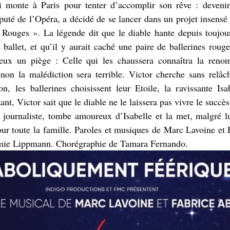
ui monte à Paris pour tenter d’accomplir son rêve : devenir 
uté de l’Opéra, a décidé de se lancer dans un projet insensé :
Rouges ». La légende dit que le diable hante depuis toujours
 ballet, et qu’il y aurait caché une paire de ballerines roug
eux un piège : Celle qui les chaussera connaîtra la reno
non la malédiction sera terrible. Victor cherche sans relâch
, les ballerines choisissent leur Etoile, la ravissante Isa
ant, Victor sait que le diable ne le laissera pas vivre le succès
 journaliste, tombe amoureux d’Isabelle et la met, malgré lu
ur toute la famille. Paroles et musiques de Marc Lavoine et 
emie Lippmann. Chorégraphie de Tamara Fernando.