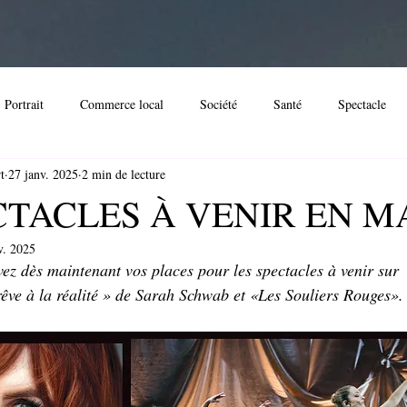
Portrait
Commerce local
Société
Santé
Spectacle
t
27 janv. 2025
2 min de lecture
imoine
Immobilier
Noël
Evènement
Spectacle
D
CTACLES À VENIR EN M
v. 2025
ssociation locale
Streaming
Loisir
Festival
Evénemen
ez dès maintenant vos places pour les spectacles à venir sur
êve à la réalité » de Sarah Schwab et «Les Souliers Rouges».