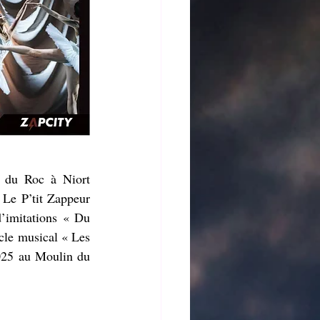
 du Roc à Niort 
Le P’tit Zappeur 
’imitations « Du 
cle musical « Les 
25 au Moulin du 