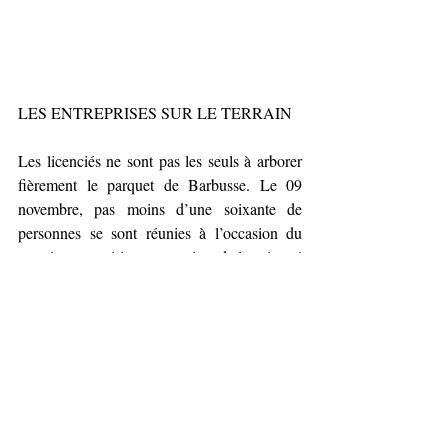
LES ENTREPRISES SUR LE TERRAIN
Les licenciés ne sont pas les seuls à arborer 
fièrement le parquet de Barbusse. Le 09 
novembre, pas moins d’une soixante de 
personnes se sont réunies à l’occasion du 
premier tournoi interentreprises de la saison ! 
Cet événement, instauré la saison dernière, 
convit quiconque le souhaite à participer à 
cette soirée riche en rencontres, en bonne 
humeur et en convivialité autour d’un 
tournoi de soft volley. Vous nous direz alors 
qu’est-ce que le soft volley ? Ce n’est ni plus 
ni moins que du volleyball sans douleurs car 