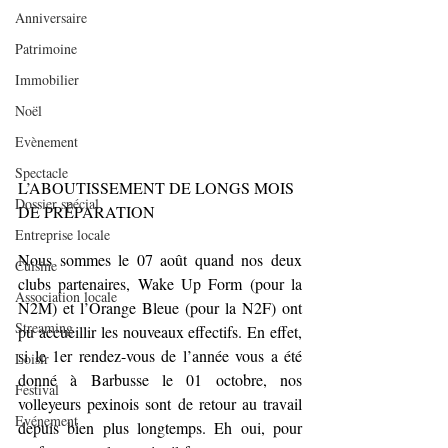
Anniversaire
Patrimoine
Immobilier
Noël
Evènement
Spectacle
L’ABOUTISSEMENT DE LONGS MOIS 
Dossier spécial
DE PRÉPARATION
Entreprise locale
Nous sommes le 07 août quand nos deux 
Cuisine
clubs partenaires, Wake Up Form (pour la 
Association locale
N2M) et l’Orange Bleue (pour la N2F) ont 
Streaming
pu accueillir les nouveaux effectifs. En effet, 
si le 1er rendez-vous de l’année vous a été 
Loisir
donné à Barbusse le 01 octobre, nos 
Festival
volleyeurs pexinois sont de retour au travail 
Evénement
depuis bien plus longtemps. Eh oui, pour 