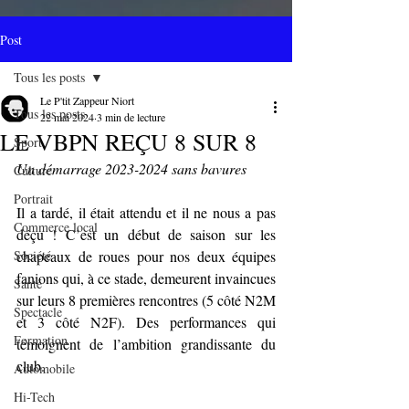
Post
Tous les posts
Le P'tit Zappeur Niort
Tous les posts
22 mai 2024
3 min de lecture
LE VBPN REÇU 8 SUR 8
Sport
Un démarrage 2023-2024 sans bavures
Culture
Portrait
Il a tardé, il était attendu et il ne nous a pas 
Commerce local
déçu ! C’est un début de saison sur les 
Société
chapeaux de roues pour nos deux équipes 
fanions qui, à ce stade, demeurent invaincues 
Santé
sur leurs 8 premières rencontres (5 côté N2M 
Spectacle
et 3 côté N2F). Des performances qui 
Formation
témoignent de l’ambition grandissante du 
club.
Automobile
Hi-Tech