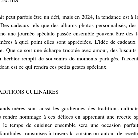
it peut parfois être un défi, mais en 2024, la tendance est à la
. Des cadeaux tels que des albums photos personnalisés, des 
me une journée spéciale passée ensemble peuvent être des f
ères à quel point elles sont appréciées. L'idée de cadeaux f
e. Que ce soit une écharpe tricotée avec amour, des biscuits 
n herbier rempli de souvenirs de moments partagés, l'accent s
adeau est ce qui rendra ces petits gestes spéciaux.
ADITIONS CULINAIRES
nds-mères sont aussi les gardiennes des traditions culinaire
 rendre hommage à ces délices en apprenant une recette spé
 le temps de cuisiner ensemble sera une occasion parfaite
familiales transmises à travers la cuisine ou autour de recette