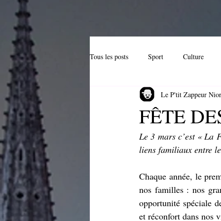
Tous les posts
Sport
Culture
Le P'tit Zappeur Nior
Hi-Tech
Anniversaire
Patr
FÊTE DE
Le 3 mars c’est « La F
Entreprise locale
Cuisine
A
liens familiaux entre l
Chaque année, le premi
nos familles : nos
 gra
opportunité spéciale 
et réconfort dans nos v