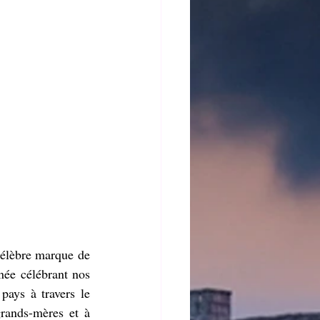
élèbre marque de 
née célébrant nos 
ays à travers le 
rands-mères et à 