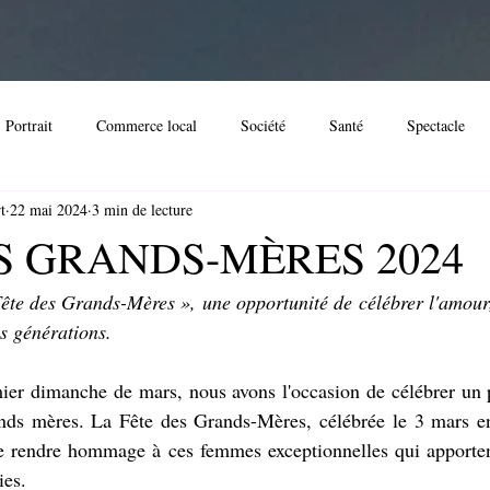
Portrait
Commerce local
Société
Santé
Spectacle
t
22 mai 2024
3 min de lecture
imoine
Immobilier
Noël
Evènement
Spectacle
D
S GRANDS-MÈRES 2024
ête des Grands-Mères », une opportunité de célébrer l'amour, 
ssociation locale
Streaming
Loisir
Festival
Evénemen
es générations.
er dimanche de mars, nous avons l'occasion de célébrer un pi
nds mères.
 La
 F
ête des Grands-Mères, célébrée le 3 mars en
de rendre hommage à ces femmes exceptionnelles qui apporten
ies.