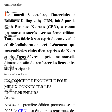
Anniversaire
L
Patrimoine
e mardi 8 octobre, l’interclubs « 
Immobilier
Business Dating » by CBN, initié par le 
Club Business Niortais (CBN), a connu 
Noël
un nouveau succès avec sa 2ème édition. 
Evènement
Toujours fidèle à son esprit de convivialité 
Spectacle
et de collaboration, cet événement qui 
rassemble les clubs d’entreprises de Niort 
Dossier spécial
et des Deux-Sèvres a pris une nouvelle 
Entreprise locale
dimension afin de renforcer les liens entre 
Cuisine
ses participants.
Association locale
UN CONCEPT RENOUVELÉ POUR 
Streaming
MIEUX CONNECTER LES 
Loisir
ENTREPRENEURS
Festival
Après une première édition prometteuse en 
Evénement
2023, le 
CBN
 a su écouter les remarques des 