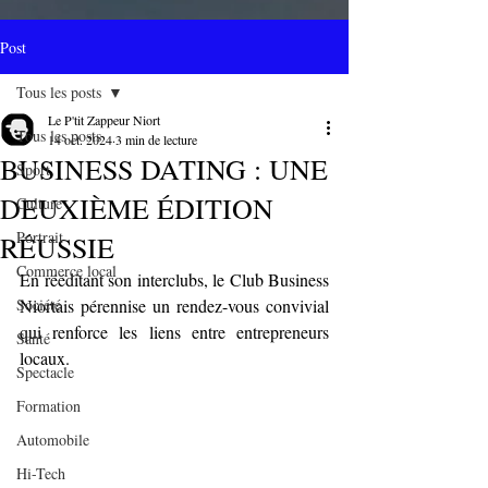
Post
Tous les posts
Le P'tit Zappeur Niort
Tous les posts
14 oct. 2024
3 min de lecture
BUSINESS DATING : UNE
Sport
DEUXIÈME ÉDITION
Culture
Portrait
RÉUSSIE
Commerce local
En rééditant son interclubs, le Club Business 
Société
Niortais pérennise un rendez-vous convivial 
qui renforce les liens entre entrepreneurs 
Santé
locaux.
Spectacle
Formation
Automobile
Hi-Tech