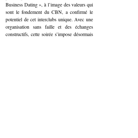
Business Dating », à l’image des valeurs qui 
sont le fondement du CBN, a confirmé le 
potentiel de cet interclubs unique. Avec une 
organisation sans faille et des échanges 
constructifs, cette soirée s’impose désormais 
comme un rendez-vous incontournable pour 
les entrepreneurs de Niort et des Deux-
Sèvres. La réussite de cet événement 
témoigne de la pertinence du format proposé 
par le CBN et les participants attendent déjà 
avec impatience la prochaine rencontre, 
signe d’un succès qui ne demande qu’à 
grandir.