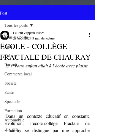
Post
Tous les posts
Le P'tit Zappeur Niort
Tous les posts
28 août 2024
3 min de lecture
ÉCOLE - COLLÈGE
Sport
FRACTALE DE CHAURAY
Culture
Portrait
Et si votre enfant allait à l’école avec plaisir.
Commerce local
Société
Santé
Spectacle
Formation
Dans un contexte éducatif en constante 
Automobile
évolution, l’école-collège Fractale de 
Hi-Tech
Chauray se distingue par une approche 