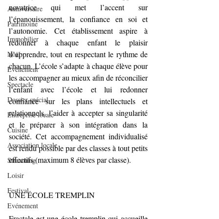
novatrice qui met l’accent sur 
Anniversaire
l’épanouissement, la confiance en soi et 
Patrimoine
l’autonomie. Cet établissement aspire à 
Immobilier
redonner à chaque enfant le plaisir 
d’apprendre, tout en respectant le rythme de 
Noël
chacun. L’école s’adapte à chaque élève pour 
Evènement
les accompagner au mieux afin de réconcilier 
Spectacle
l’enfant avec l’école et lui redonner 
Dossier spécial
confiance sur les plans intellectuels et 
relationnels, l’aider à accepter sa singularité 
Entreprise locale
et le préparer à son intégration dans la 
Cuisine
société. Cet accompagnement individualisé 
Association locale
est rendu possible par des classes à tout petits 
effectifs (maximum 8 élèves par classe).
Streaming
Loisir
Festival
UNE ÉCOLE TREMPLIN
Evénement
Fractale est une école tremplin qui accueille 