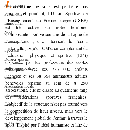
L
Anniversaire
‘acronyme ne vous est peut-être pas 
familier, et pourtant, l’Union Sportive de 
Patrimoine
l’Enseignement du Premier degré (USEP) 
Immobilier
est très active sur notre territoire. 
Noël
Composante sportive scolaire de la Ligue de 
l’enseignement, elle intervient de l’école 
Evènement
maternelle jusqu’en CM2, en complément de 
Spectacle
l’éducation physique et sportive (EPS) 
Dossier spécial
dispensée par les professeurs des écoles 
Entreprise locale
publiques. Avec ses 783 000 enfants 
licenciés et ses 38 364 animateurs adultes 
Cuisine
bénévoles répartis au sein de 8 250 
Association locale
associations, elle se classe au quatrième rang 
Streaming
des fédérations sportives françaises. 
L’objectif de la structure n’est pas tourné vers 
Loisir
la compétition de haut niveau, mais vers le 
Festival
développement global de l’enfant à travers le 
Evénement
sport. Inspiré par l’idéal humaniste et laïc de 