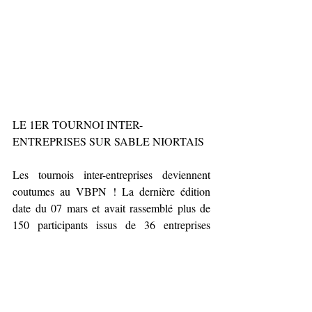
LE 1ER TOURNOI INTER-
ENTREPRISES SUR SABLE NIORTAIS
Les tournois inter-entreprises deviennent 
coutumes au VBPN ! La dernière édition 
date du 07 mars et avait rassemblé plus de 
150 participants issus de 36 entreprises 
différentes ! Une 5ème édition qui avait 
battue tous les records d’affluence et qui a 
donc acté la reconduction de 3 éditions la 
saison prochaine ! Mais avant de 
programmer la saison 2024-2025, il tenait à 