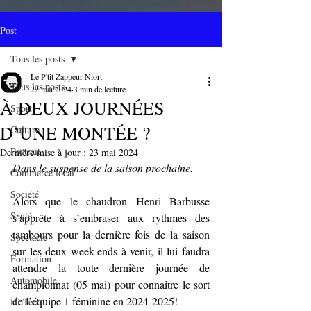
Post
Tous les posts
Le P'tit Zappeur Niort
Tous les posts
22 mai 2024
3 min de lecture
À DEUX JOURNÉES
Sport
D’UNE MONTÉE ?
Culture
Portrait
Dernière mise à jour :
23 mai 2024
Dans le suspense de la saison prochaine.
Commerce local
Société
Alors que le chaudron Henri Barbusse 
Santé
s’apprête à s’embraser aux rythmes des 
tambours pour la dernière fois de la saison 
Spectacle
sur les deux week-ends à venir, il lui faudra 
Formation
attendre la toute dernière journée de 
Automobile
championnat (05 mai) pour connaitre le sort 
de l’équipe 1 féminine en 2024-2025!
Hi-Tech