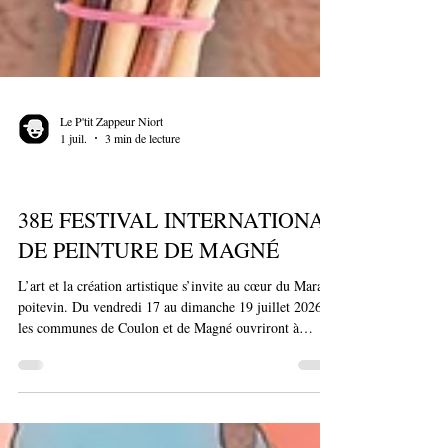
Le P'tit Zappeur Niort
1 juil.
3 min de lecture
Festival
38E FESTIVAL INTERNATIONAL
DE PEINTURE DE MAGNÉ
L’art et la création artistique s’invite au cœur du Marais
poitevin. Du vendredi 17 au dimanche 19 juillet 2026,
les communes de Coulon et de Magné ouvriront à
nouveau leurs rues et leurs berges aux artistes venus de
toute la France et d'au delà. Le Festival International de
Peinture de Magné, qui en est à sa 38ème édition,
occupe une place à part dans le calendrier estival de la