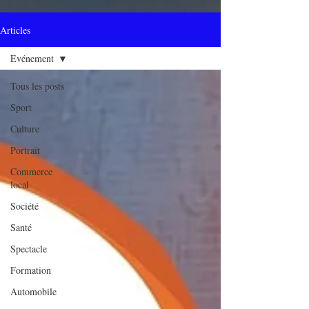
Articles
Evénement
Tous les posts
Sport
Culture
Portrait
Commerce
local
Société
Santé
Spectacle
Formation
Automobile